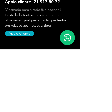
Apoio cliente
21 917 50 72
(Chamada para a rede fixa nacional)
Deste lado tentaremos ajuda-lo/a a
ultrapassar qualquer duvida que tenha
em relação aos nossos artigos.
Apoio Cliente
Sede
Rua dos Bombeiros Voluntários
Lote 13 Loja A,
2645-030
Alcabideche
Portugal
Ver mapa
Suporte ao cliente