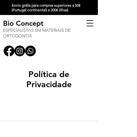
Envio grátis para compras superiores a 50€
(Portugal continental) e 200€ (Ilhas)
Bio Concept
ESPECIALISTAS EM MATERIAIS DE
ORTODONTIA
Política de
Privacidade